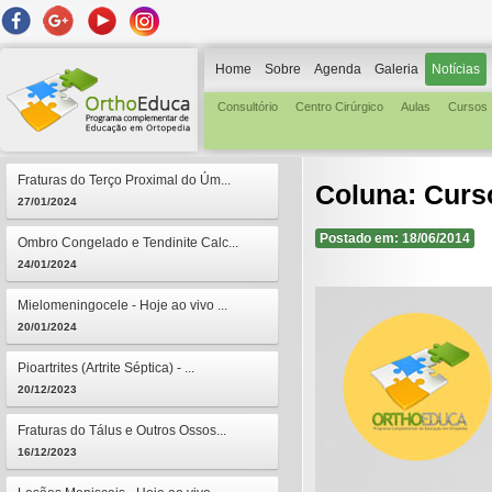
Home
Sobre
Agenda
Galeria
Notícias
Consultório
Centro Cirúrgico
Aulas
Cursos
Fraturas do Terço Proximal do Úm...
Coluna: Curs
27/01/2024
Postado em: 18/06/2014
Ombro Congelado e Tendinite Calc...
24/01/2024
Mielomeningocele - Hoje ao vivo ...
20/01/2024
Pioartrites (Artrite Séptica) - ...
20/12/2023
Fraturas do Tálus e Outros Ossos...
16/12/2023