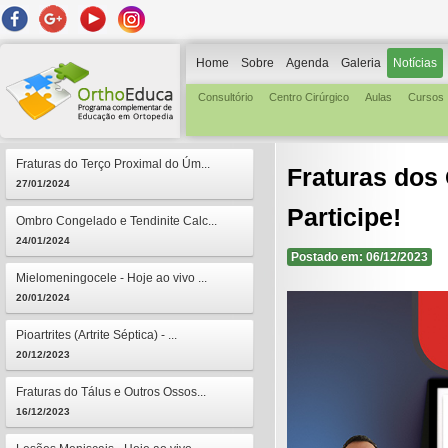
Home
Sobre
Agenda
Galeria
Notícias
Consultório
Centro Cirúrgico
Aulas
Cursos
Fraturas do Terço Proximal do Úm...
Fraturas dos 
27/01/2024
Participe!
Ombro Congelado e Tendinite Calc...
24/01/2024
Postado em: 06/12/2023
Mielomeningocele - Hoje ao vivo ...
20/01/2024
Pioartrites (Artrite Séptica) - ...
20/12/2023
Fraturas do Tálus e Outros Ossos...
16/12/2023