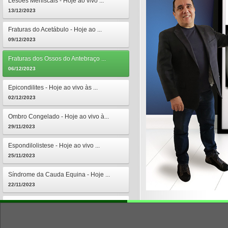
Lesões Meniscais - Hoje ao vivo ...
13/12/2023
Fraturas do Acetábulo - Hoje ao ...
09/12/2023
Fraturas dos Ossos do Antebraço ...
06/12/2023
Epicondilites - Hoje ao vivo às ...
02/12/2023
Ombro Congelado - Hoje ao vivo à...
29/11/2023
Espondilolistese - Hoje ao vivo ...
25/11/2023
Síndrome da Cauda Equina - Hoje ...
22/11/2023
Osteomielites - Hoje ao vivo às ...
18/11/2023