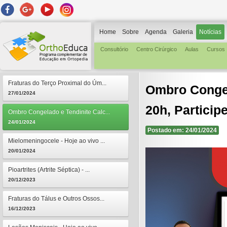
Home
Sobre
Agenda
Galeria
Notícias
Consultório
Centro Cirúrgico
Aulas
Cursos
Fraturas do Terço Proximal do Úm...
Ombro Congela
27/01/2024
20h, Participe
Ombro Congelado e Tendinite Calc...
24/01/2024
Postado em: 24/01/2024
Mielomeningocele - Hoje ao vivo ...
20/01/2024
Pioartrites (Artrite Séptica) - ...
20/12/2023
Fraturas do Tálus e Outros Ossos...
16/12/2023