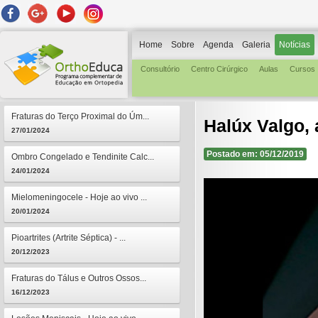
Home
Sobre
Agenda
Galeria
Notícias
Consultório
Centro Cirúrgico
Aulas
Cursos
Fraturas do Terço Proximal do Úm...
Halúx Valgo, 
27/01/2024
Postado em: 05/12/2019
Ombro Congelado e Tendinite Calc...
24/01/2024
Mielomeningocele - Hoje ao vivo ...
20/01/2024
Pioartrites (Artrite Séptica) - ...
20/12/2023
Fraturas do Tálus e Outros Ossos...
16/12/2023