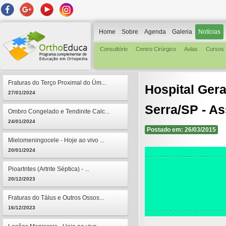
Home
Sobre
Agenda
Galeria
Notícias
Consultório
Centro Cirúrgico
Aulas
Cursos
Fraturas do Terço Proximal do Úm...
Hospital Gera
27/01/2024
Serra/SP - A
Ombro Congelado e Tendinite Calc...
24/01/2024
Postado em: 26/03/2015
Mielomeningocele - Hoje ao vivo ...
20/01/2024
Pioartrites (Artrite Séptica) - ...
20/12/2023
Fraturas do Tálus e Outros Ossos...
16/12/2023