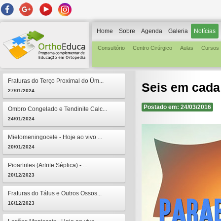
Home
Sobre
Agenda
Galeria
Notícias
Consultório
Centro Cirúrgico
Aulas
Cursos
Fraturas do Terço Proximal do Úm...
Seis em cada 
27/01/2024
Postado em: 24/03/2016
Ombro Congelado e Tendinite Calc...
24/01/2024
Mielomeningocele - Hoje ao vivo ...
20/01/2024
Pioartrites (Artrite Séptica) - ...
20/12/2023
Fraturas do Tálus e Outros Ossos...
16/12/2023