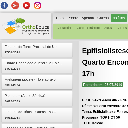
Home
Sobre
Agenda
Galeria
Notícias
Consultório
Centro Cirúrgico
Aulas
Cursos
Fraturas do Terço Proximal do Úm...
Epifisiolist
27/01/2024
Quarto Encont
Ombro Congelado e Tendinite Calc...
24/01/2024
17h
Mielomeningocele - Hoje ao vivo ...
Postado em: 26/07/2019
20/01/2024
Pioartrites (Artrite Séptica) - ...
HOJE Sexta-Feira dia 26 de 
20/12/2023
Décimo quarto encontro ao 
Tema:
Epifisiolistese Femor
Fraturas do Tálus e Outros Ossos...
Programa:
TOP HOT 50
16/12/2023
TEOT Reload