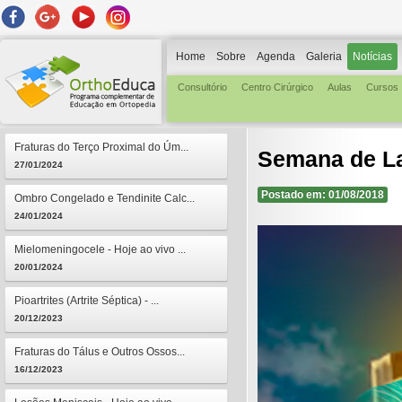
Home
Sobre
Agenda
Galeria
Notícias
Consultório
Centro Cirúrgico
Aulas
Cursos
Fraturas do Terço Proximal do Úm...
Semana de La
27/01/2024
Postado em: 01/08/2018
Ombro Congelado e Tendinite Calc...
24/01/2024
Mielomeningocele - Hoje ao vivo ...
20/01/2024
Pioartrites (Artrite Séptica) - ...
20/12/2023
Fraturas do Tálus e Outros Ossos...
16/12/2023