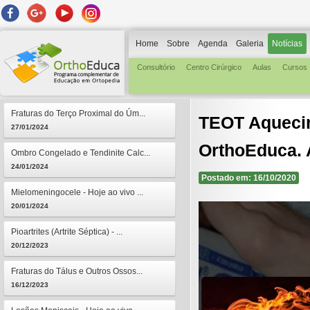
Home
Sobre
Agenda
Galeria
Notícias
Consultório
Centro Cirúrgico
Aulas
Cursos
Fraturas do Terço Proximal do Úm...
TEOT Aquecim
27/01/2024
OrthoEduca. A
Ombro Congelado e Tendinite Calc...
24/01/2024
Postado em: 16/10/2020
Mielomeningocele - Hoje ao vivo ...
20/01/2024
Pioartrites (Artrite Séptica) - ...
20/12/2023
Fraturas do Tálus e Outros Ossos...
16/12/2023