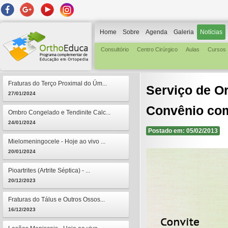
Home
Sobre
Agenda
Galeria
Notícias
Consultório
Centro Cirúrgico
Aulas
Cursos
Fraturas do Terço Proximal do Úm...
Serviço de O
27/01/2024
Convênio co
Ombro Congelado e Tendinite Calc...
24/01/2024
Postado em: 05/02/2013
Mielomeningocele - Hoje ao vivo ...
20/01/2024
Pioartrites (Artrite Séptica) - ...
20/12/2023
Fraturas do Tálus e Outros Ossos...
16/12/2023