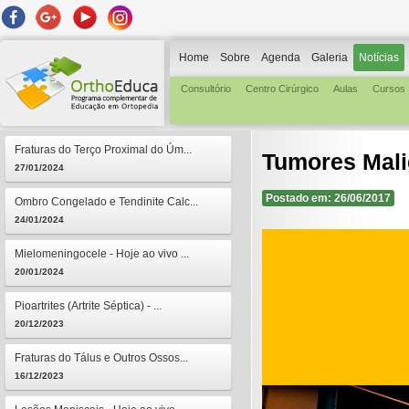
Home
Sobre
Agenda
Galeria
Notícias
Consultório
Centro Cirúrgico
Aulas
Cursos
Fraturas do Terço Proximal do Úm...
Tumores Mali
27/01/2024
Postado em: 26/06/2017
Ombro Congelado e Tendinite Calc...
24/01/2024
Mielomeningocele - Hoje ao vivo ...
20/01/2024
Pioartrites (Artrite Séptica) - ...
20/12/2023
Fraturas do Tálus e Outros Ossos...
16/12/2023