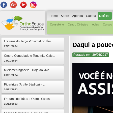
Home
Sobre
Agenda
Galeria
Notícias
Consultório
Centro Cirúrgico
Aulas
Cursos
Fraturas do Terço Proximal do Úm...
Daqui a pouc
27/01/2024
Postado em: 30/06/2017
Ombro Congelado e Tendinite Calc...
24/01/2024
Mielomeningocele - Hoje ao vivo ...
20/01/2024
Pioartrites (Artrite Séptica) - ...
20/12/2023
Fraturas do Tálus e Outros Ossos...
16/12/2023