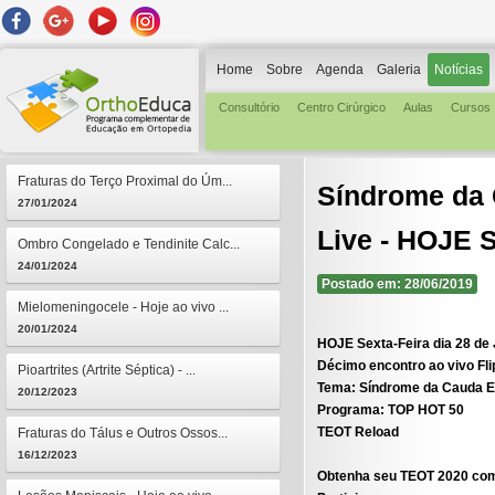
Home
Sobre
Agenda
Galeria
Notícias
Consultório
Centro Cirúrgico
Aulas
Cursos
Fraturas do Terço Proximal do Úm...
Síndrome da 
27/01/2024
Live - HOJE S
Ombro Congelado e Tendinite Calc...
24/01/2024
Postado em: 28/06/2019
Mielomeningocele - Hoje ao vivo ...
20/01/2024
HOJE Sexta-Feira dia 28 de
Décimo encontro ao vivo Fl
Pioartrites (Artrite Séptica) - ...
Tema:
Síndrome da Cauda E
20/12/2023
Programa:
TOP HOT 50
TEOT Reload
Fraturas do Tálus e Outros Ossos...
16/12/2023
Obtenha seu TEOT 2020 com