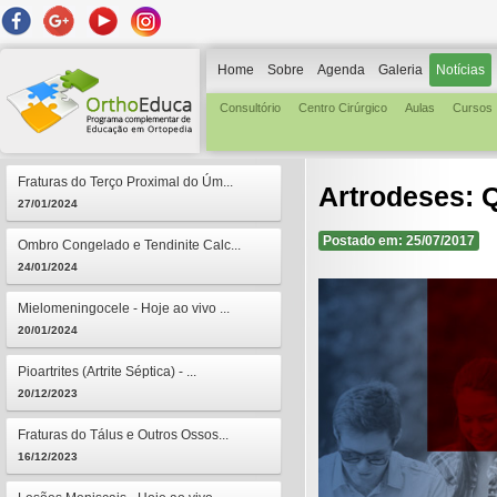
Home
Sobre
Agenda
Galeria
Notícias
Consultório
Centro Cirúrgico
Aulas
Cursos
Fraturas do Terço Proximal do Úm...
Artrodeses: Q
27/01/2024
Postado em: 25/07/2017
Ombro Congelado e Tendinite Calc...
24/01/2024
Mielomeningocele - Hoje ao vivo ...
20/01/2024
Pioartrites (Artrite Séptica) - ...
20/12/2023
Fraturas do Tálus e Outros Ossos...
16/12/2023