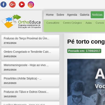
Home
Sobre
Agenda
Galeria
Notícias
Consultório
Centro Cirúrgico
Aulas
Cursos
Fraturas do Terço Proximal do Úm...
Pé torto con
27/01/2024
Postado em: 17/08/2017
Ombro Congelado e Tendinite Calc...
24/01/2024
Mielomeningocele - Hoje ao vivo ...
20/01/2024
Pioartrites (Artrite Séptica) - ...
20/12/2023
Fraturas do Tálus e Outros Ossos...
16/12/2023