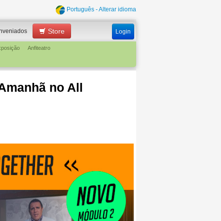
Português - Alterar idioma
Store
nveniados
Login
xposição
Anfiteatro
 Amanhã no All