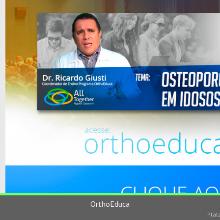
OrthoEduca
Plat