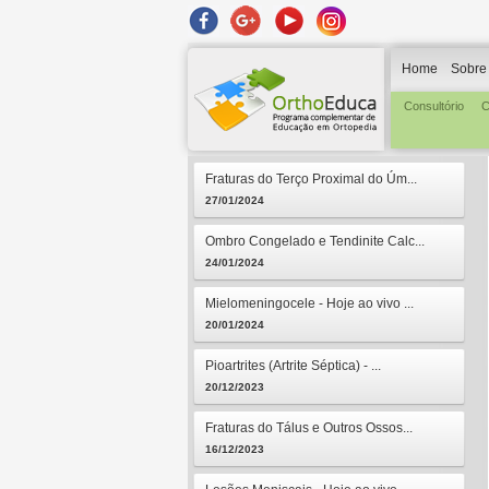
Home
Sobre
Consultório
C
Fraturas do Terço Proximal do Úm...
27/01/2024
Ombro Congelado e Tendinite Calc...
24/01/2024
Mielomeningocele - Hoje ao vivo ...
20/01/2024
Pioartrites (Artrite Séptica) - ...
20/12/2023
Fraturas do Tálus e Outros Ossos...
16/12/2023