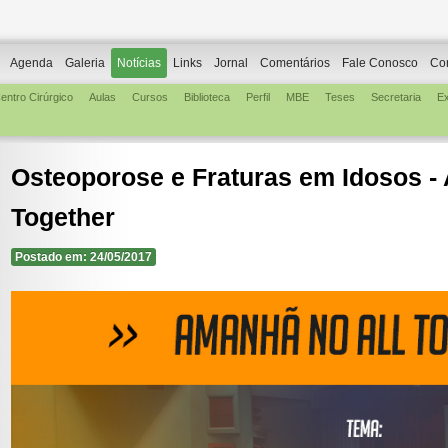
Agenda
Galeria
Notícias
Links
Jornal
Comentários
Fale Conosco
Co
entro Cirúrgico
Aulas
Cursos
Biblioteca
Perfil
MBE
Teses
Secretaria
E
Osteoporose e Fraturas em Idosos -
Together
Postado em: 24/05/2017