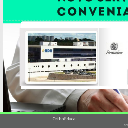
OrthoEduca
Plat