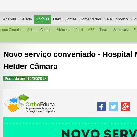
Agenda
Galeria
Notícias
Links
Jornal
Comentários
Fale Conosco
Co
entro Cirúrgico
Aulas
Cursos
Biblioteca
Perfil
MBE
Teses
Secretaria
E
Novo serviço conveniado - Hospital
Helder Câmara
Postado em: 12/03/2018