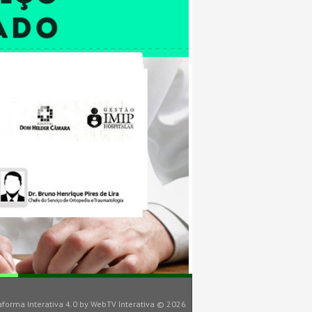
aforma Interativa 4.0
by
WebTV Interativa
© 2026