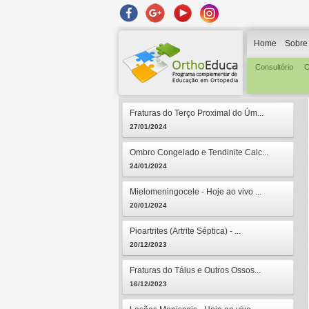
Home
Sobre
Consultório
C
Fraturas do Terço Proximal do Úm...
27/01/2024
Ombro Congelado e Tendinite Calc...
24/01/2024
Mielomeningocele - Hoje ao vivo ...
20/01/2024
Pioartrites (Artrite Séptica) - ...
20/12/2023
Fraturas do Tálus e Outros Ossos...
16/12/2023