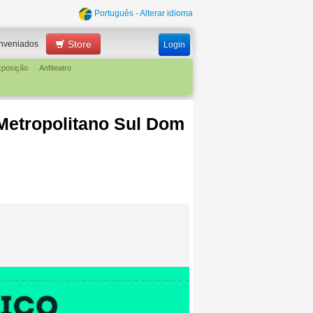
Português - Alterar idioma
Store
nveniados
Login
xposição
Anfiteatro
 Metropolitano Sul Dom