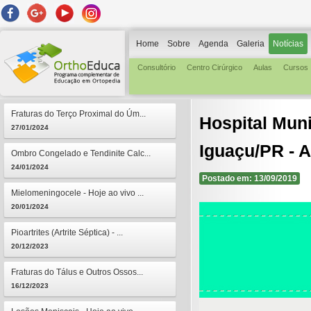
Home
Sobre
Agenda
Galeria
Notícias
Consultório
Centro Cirúrgico
Aulas
Cursos
Fraturas do Terço Proximal do Úm...
Hospital Mun
27/01/2024
Iguaçu/PR - 
Ombro Congelado e Tendinite Calc...
24/01/2024
Postado em: 13/09/2019
Mielomeningocele - Hoje ao vivo ...
20/01/2024
Pioartrites (Artrite Séptica) - ...
20/12/2023
Fraturas do Tálus e Outros Ossos...
16/12/2023