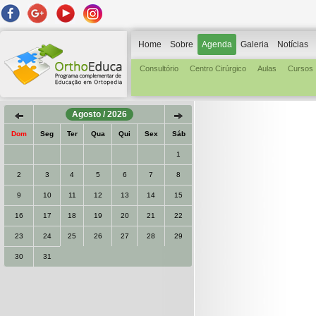
Home
Sobre
Agenda
Galeria
Notícias
Consultório
Centro Cirúrgico
Aulas
Cursos
Agosto / 2026
Dom
Seg
Ter
Qua
Qui
Sex
Sáb
1
2
3
4
5
6
7
8
9
10
11
12
13
14
15
16
17
18
19
20
21
22
23
24
25
26
27
28
29
30
31