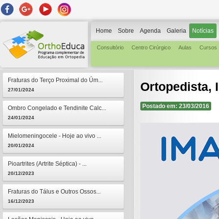
Home
Sobre
Agenda
Galeria
Notícias
Consultório
Centro Cirúrgico
Aulas
Cursos
Fraturas do Terço Proximal do Úm...
Ortopedista, 
27/01/2024
Postado em: 23/03/2016
Ombro Congelado e Tendinite Calc...
24/01/2024
Mielomeningocele - Hoje ao vivo ...
20/01/2024
Pioartrites (Artrite Séptica) - ...
20/12/2023
Fraturas do Tálus e Outros Ossos...
16/12/2023