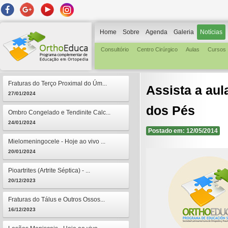
Home
Sobre
Agenda
Galeria
Notícias
Consultório
Centro Cirúrgico
Aulas
Cursos
Fraturas do Terço Proximal do Úm...
Assista a au
27/01/2024
dos Pés
Ombro Congelado e Tendinite Calc...
24/01/2024
Postado em: 12/05/2014
Mielomeningocele - Hoje ao vivo ...
20/01/2024
Pioartrites (Artrite Séptica) - ...
20/12/2023
Fraturas do Tálus e Outros Ossos...
16/12/2023