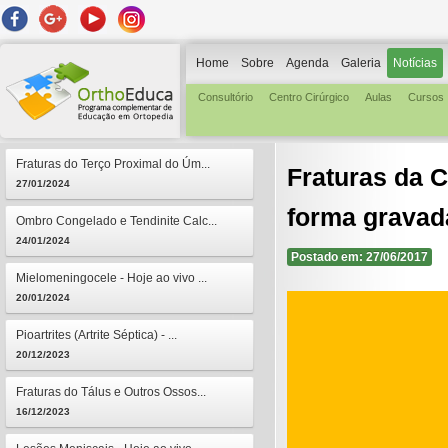
Home
Sobre
Agenda
Galeria
Notícias
Consultório
Centro Cirúrgico
Aulas
Cursos
Fraturas do Terço Proximal do Úm...
Fraturas da C
27/01/2024
forma gravad
Ombro Congelado e Tendinite Calc...
24/01/2024
Postado em: 27/06/2017
Mielomeningocele - Hoje ao vivo ...
20/01/2024
Pioartrites (Artrite Séptica) - ...
20/12/2023
Fraturas do Tálus e Outros Ossos...
16/12/2023