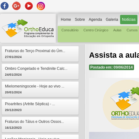
Home
Sobre
Agenda
Galeria
Notícias
Consultório
Centro Cirúrgico
Aulas
Cursos
Fraturas do Terço Proximal do Úm...
Assista a aul
27/01/2024
Postado em: 09/06/2014
Ombro Congelado e Tendinite Calc...
24/01/2024
Mielomeningocele - Hoje ao vivo ...
20/01/2024
Pioartrites (Artrite Séptica) - ...
20/12/2023
Fraturas do Tálus e Outros Ossos...
16/12/2023