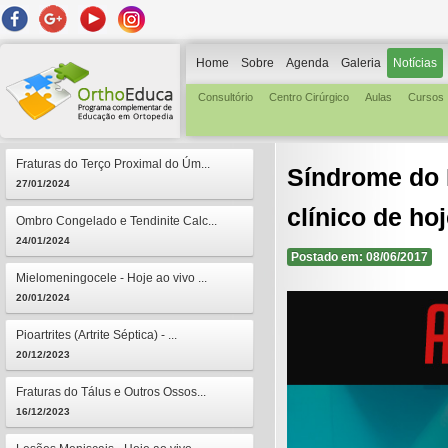
Home
Sobre
Agenda
Galeria
Notícias
Consultório
Centro Cirúrgico
Aulas
Cursos
Fraturas do Terço Proximal do Úm...
Síndrome do 
27/01/2024
clínico de ho
Ombro Congelado e Tendinite Calc...
24/01/2024
Postado em: 08/06/2017
Mielomeningocele - Hoje ao vivo ...
20/01/2024
Pioartrites (Artrite Séptica) - ...
20/12/2023
Fraturas do Tálus e Outros Ossos...
16/12/2023