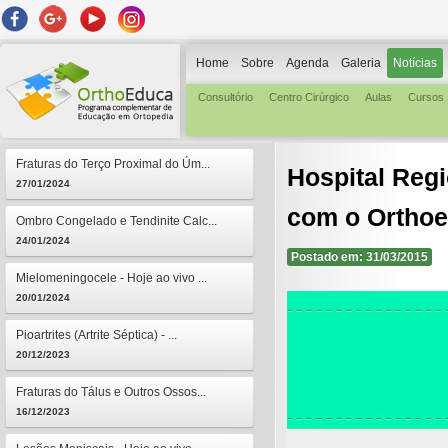
Home
Sobre
Agenda
Galeria
Notícias
Consultório
Centro Cirúrgico
Aulas
Cursos
Fraturas do Terço Proximal do Úm...
Hospital Regi
27/01/2024
com o Ortho
Ombro Congelado e Tendinite Calc...
24/01/2024
Postado em: 31/03/2015
Mielomeningocele - Hoje ao vivo ...
20/01/2024
Pioartrites (Artrite Séptica) - ...
20/12/2023
Fraturas do Tálus e Outros Ossos...
16/12/2023