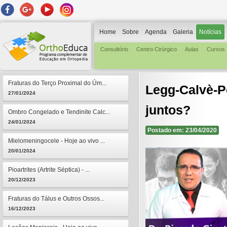
Home
Sobre
Agenda
Galeria
Notícias
Consultório
Centro Cirúrgico
Aulas
Cursos
Fraturas do Terço Proximal do Úm...
Legg-Calvè-P
27/01/2024
juntos?
Ombro Congelado e Tendinite Calc...
24/01/2024
Postado em: 23/04/2020
Mielomeningocele - Hoje ao vivo ...
20/01/2024
Pioartrites (Artrite Séptica) - ...
20/12/2023
Fraturas do Tálus e Outros Ossos...
16/12/2023