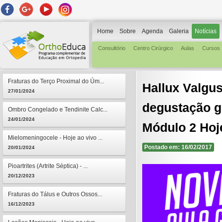
Home
Sobre
Agenda
Galeria
Notícias
Consultório
Centro Cirúrgico
Aulas
Cursos
Fraturas do Terço Proximal do Úm...
Hallux Valgu
27/01/2024
degustação gr
Ombro Congelado e Tendinite Calc...
24/01/2024
Módulo 2 Hoj
Mielomeningocele - Hoje ao vivo ...
Postado em: 16/02/2017
20/01/2024
Pioartrites (Artrite Séptica) - ...
20/12/2023
Fraturas do Tálus e Outros Ossos...
16/12/2023