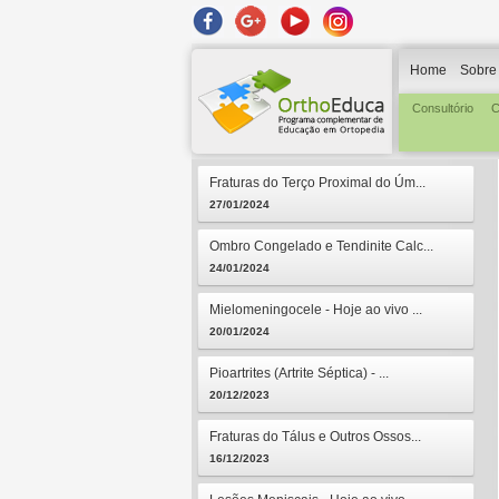
Home
Sobre
Consultório
C
Fraturas do Terço Proximal do Úm...
27/01/2024
Ombro Congelado e Tendinite Calc...
24/01/2024
Mielomeningocele - Hoje ao vivo ...
20/01/2024
Pioartrites (Artrite Séptica) - ...
20/12/2023
Fraturas do Tálus e Outros Ossos...
16/12/2023