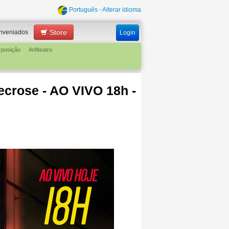
Português - Alterar idioma
Store
nveniados
Login
xposição
Anfiteatro
ecrose - AO VIVO 18h -