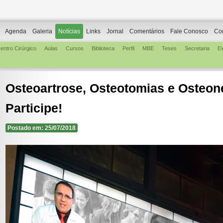
Agenda
Galeria
Notícias
Links
Jornal
Comentários
Fale Conosco
Co
entro Cirúrgico
Aulas
Cursos
Biblioteca
Perfil
MBE
Teses
Secretaria
E
Osteoartrose, Osteotomias e Osteon
Participe!
Postado em: 25/07/2018