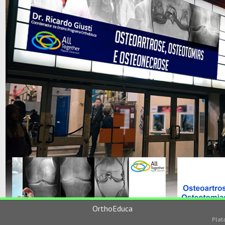
OrthoEduca
Plat