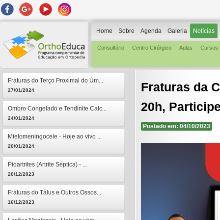
Home
Sobre
Agenda
Galeria
Notícias
Consultório
Centro Cirúrgico
Aulas
Cursos
Fraturas do Terço Proximal do Úm...
Fraturas da C
27/01/2024
20h, Participe
Ombro Congelado e Tendinite Calc...
24/01/2024
Postado em: 04/10/2023
Mielomeningocele - Hoje ao vivo ...
20/01/2024
Pioartrites (Artrite Séptica) - ...
20/12/2023
Fraturas do Tálus e Outros Ossos...
16/12/2023