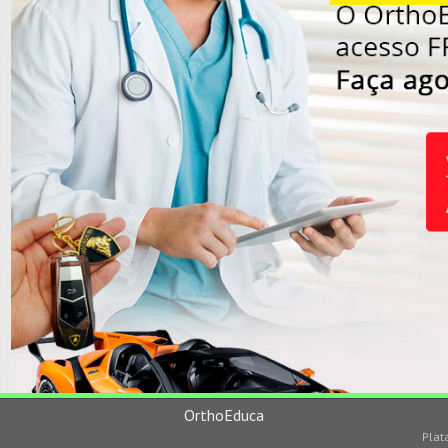
OrthoEduca
Plat