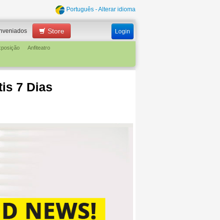
Português - Alterar idioma
Store
nveniados
Login
xposição
Anfiteatro
is 7 Dias