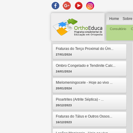
Home
Sobre
Consultório
C
Fraturas do Terço Proximal do Úm...
27/01/2024
Ombro Congelado e Tendinite Calc...
24/01/2024
Mielomeningocele - Hoje ao vivo ...
20/01/2024
Pioartrites (Artrite Séptica) - ...
20/12/2023
Fraturas do Tálus e Outros Ossos...
16/12/2023