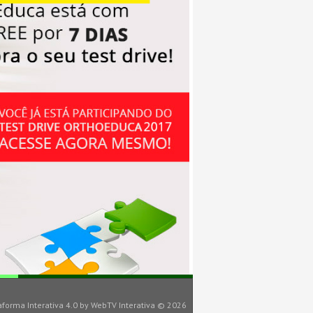
aforma Interativa 4.0
by
WebTV Interativa
© 2026