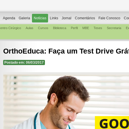
Agenda
Galeria
Notícias
Links
Jornal
Comentários
Fale Conosco
Co
entro Cirúrgico
Aulas
Cursos
Biblioteca
Perfil
MBE
Teses
Secretaria
E
OrthoEduca: Faça um Test Drive Grát
Postado em: 06/03/2017