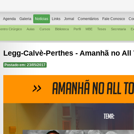
Agenda
Galeria
Notícias
Links
Jornal
Comentários
Fale Conosco
Co
entro Cirúrgico
Aulas
Cursos
Biblioteca
Perfil
MBE
Teses
Secretaria
E
Legg-Calvè-Perthes - Amanhã no All
Postado em: 23/05/2017