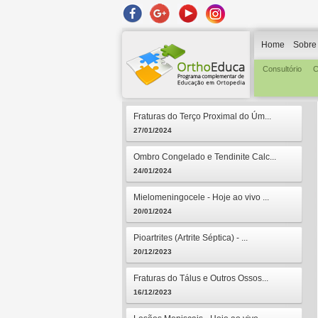
Home
Sobre
Consultório
C
Fraturas do Terço Proximal do Úm...
27/01/2024
Ombro Congelado e Tendinite Calc...
24/01/2024
Mielomeningocele - Hoje ao vivo ...
20/01/2024
Pioartrites (Artrite Séptica) - ...
20/12/2023
Fraturas do Tálus e Outros Ossos...
16/12/2023