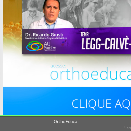
OrthoEduca
Plat