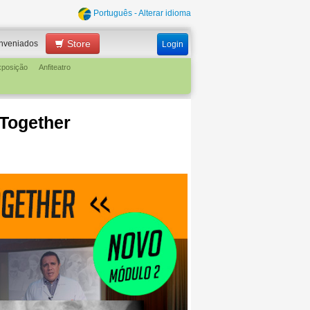
Português - Alterar idioma
Store
nveniados
Login
xposição
Anfiteatro
 Together