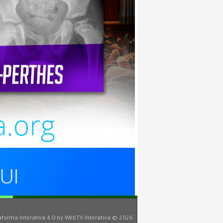
aforma Interativa 4.0
by
WebTV Interativa
© 2026