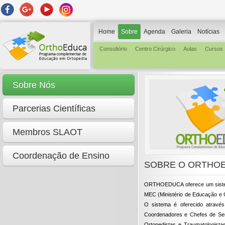
Home
Sobre
Agenda
Galeria
Notícias
Consultório
Centro Cirúrgico
Aulas
Cursos
Sobre Nós
Parcerias Científicas
Membros SLAOT
Coordenação de Ensino
SOBRE O ORTHO
ORTHOEDUCA oferece um sistema
MEC (Ministério de Educação e C
O sistema é oferecido através 
Coordenadores e Chefes de Ser
Ortopedistas e Traumatologista