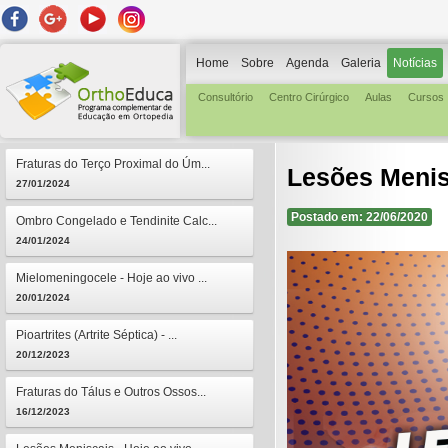
Home
Sobre
Agenda
Galeria
Notícias
Consultório
Centro Cirúrgico
Aulas
Cursos
Fraturas do Terço Proximal do Úm...
Lesões Menis
27/01/2024
Postado em: 22/06/2020
Ombro Congelado e Tendinite Calc...
24/01/2024
Mielomeningocele - Hoje ao vivo ...
20/01/2024
Pioartrites (Artrite Séptica) - ...
20/12/2023
Fraturas do Tálus e Outros Ossos...
16/12/2023