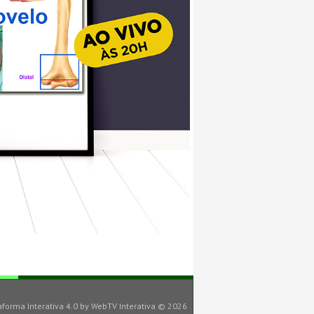
aforma Interativa 4.0
by
WebTV Interativa
© 2026