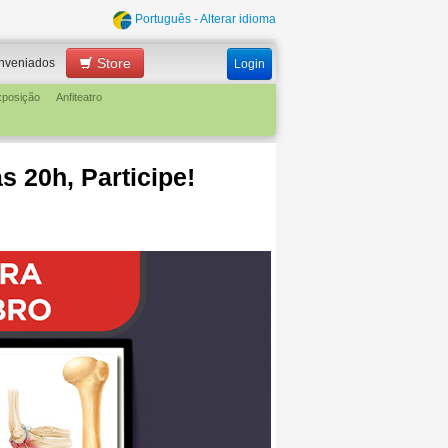
Português - Alterar idioma
Store
nveniados
Login
xposição
Anfiteatro
s 20h, Participe!