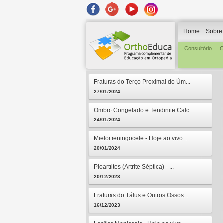
Home
Sobre
Consultório
C
Fraturas do Terço Proximal do Úm...
27/01/2024
Ombro Congelado e Tendinite Calc...
24/01/2024
Mielomeningocele - Hoje ao vivo ...
20/01/2024
Pioartrites (Artrite Séptica) - ...
20/12/2023
Fraturas do Tálus e Outros Ossos...
16/12/2023