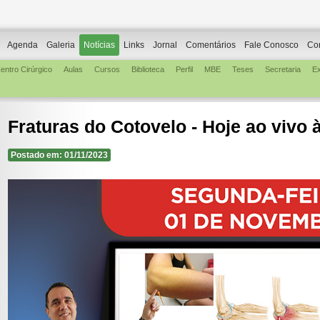
Agenda
Galeria
Notícias
Links
Jornal
Comentários
Fale Conosco
Co
entro Cirúrgico
Aulas
Cursos
Biblioteca
Perfil
MBE
Teses
Secretaria
E
Fraturas do Cotovelo - Hoje ao vivo à
Postado em: 01/11/2023