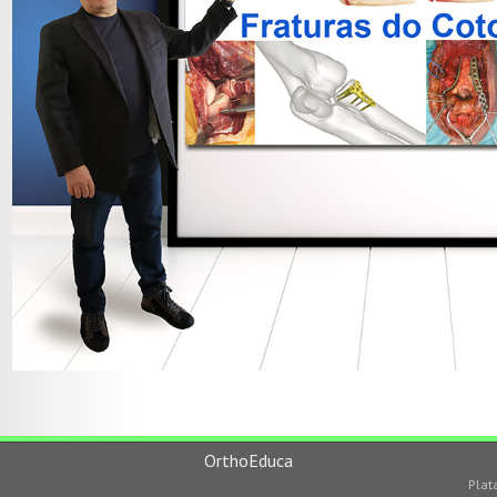
OrthoEduca
Plat