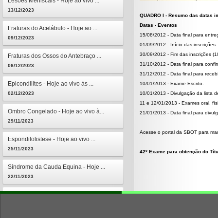
Lesões Meniscais - Hoje ao vivo ...
13/12/2023
QUADRO I - Resumo das datas i
Datas - Eventos
Fraturas do Acetábulo - Hoje ao ...
15/08/2012 - Data final para ent
09/12/2023
01/09/2012 - Início das inscrições.
30/09/2012 - Fim das inscrições (1
Fraturas dos Ossos do Antebraço ...
31/10/2012 - Data final para confi
06/12/2023
31/12/2012 - Data final para receb
Epicondilites - Hoje ao vivo às ...
10/01/2013 - Exame Escrito.
02/12/2023
10/01/2013 - Divulgação da lista 
11 e 12/01/2013 - Exames oral, fís
Ombro Congelado - Hoje ao vivo à...
21/01/2013 - Data final para divul
29/11/2023
Acesse o portal da SBOT para man
Espondilolistese - Hoje ao vivo ...
25/11/2023
42º Exame para obtenção do Títu
Síndrome da Cauda Equina - Hoje ...
22/11/2023
Osteomielites - Hoje ao vivo às ...
18/11/2023