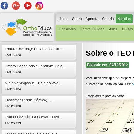
Home
Sobre
Agenda
Galeria
Notícias
Consultório
Centro Cirúrgico
Aulas
Cursos
Fraturas do Terço Proximal do Úm...
Sobre o TEO
27/01/2024
Postado em: 04/10/2012
Ombro Congelado e Tendinite Calc...
24/01/2024
Você Residente que se prepara pa
Mielomeningocele - Hoje ao vivo ...
publicado no portal da SBOT em
w
20/01/2024
Esteja atento para as datas:
Pioartrites (Artrite Séptica) - ...
20/12/2023
Fraturas do Tálus e Outros Ossos...
16/12/2023