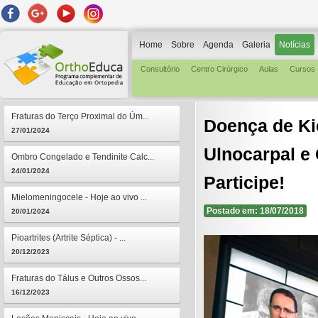
Home
Sobre
Agenda
Galeria
Notícias
Consultório
Centro Cirúrgico
Aulas
Cursos
Fraturas do Terço Proximal do Úm...
Doença de Ki
27/01/2024
Ulnocarpal e 
Ombro Congelado e Tendinite Calc...
24/01/2024
Participe!
Mielomeningocele - Hoje ao vivo ...
Postado em: 18/07/2018
20/01/2024
Pioartrites (Artrite Séptica) - ...
20/12/2023
Fraturas do Tálus e Outros Ossos...
16/12/2023