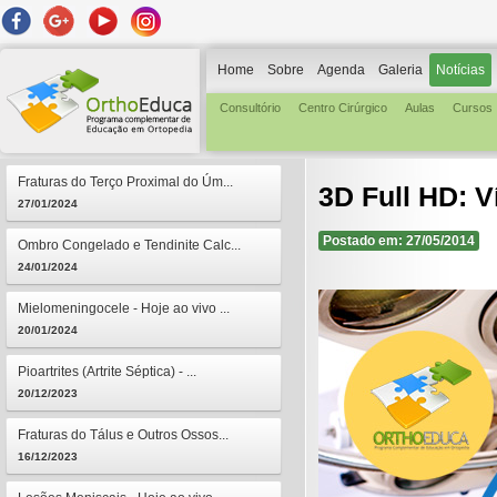
Home
Sobre
Agenda
Galeria
Notícias
Consultório
Centro Cirúrgico
Aulas
Cursos
Fraturas do Terço Proximal do Úm...
3D Full HD: V
27/01/2024
Postado em: 27/05/2014
Ombro Congelado e Tendinite Calc...
24/01/2024
Mielomeningocele - Hoje ao vivo ...
20/01/2024
Pioartrites (Artrite Séptica) - ...
20/12/2023
Fraturas do Tálus e Outros Ossos...
16/12/2023