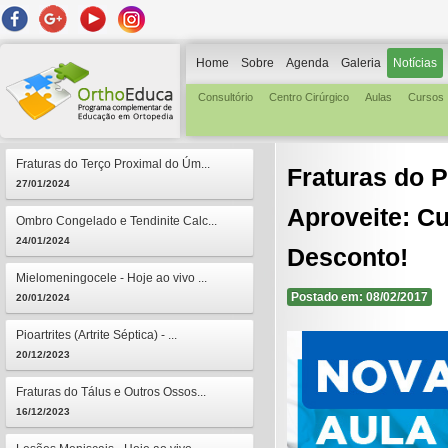
Home
Sobre
Agenda
Galeria
Notícias
Consultório
Centro Cirúrgico
Aulas
Cursos
Fraturas do Terço Proximal do Úm...
Fraturas do P
27/01/2024
Aproveite: C
Ombro Congelado e Tendinite Calc...
24/01/2024
Desconto!
Mielomeningocele - Hoje ao vivo ...
Postado em: 08/02/2017
20/01/2024
Pioartrites (Artrite Séptica) - ...
20/12/2023
Fraturas do Tálus e Outros Ossos...
16/12/2023