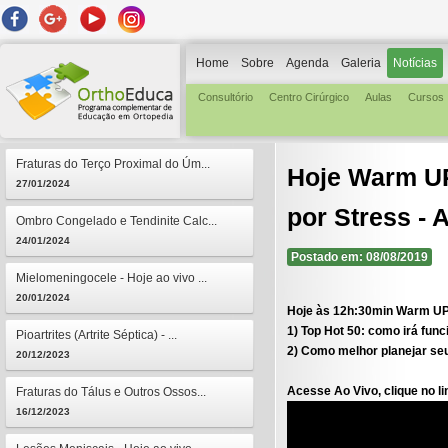
Home
Sobre
Agenda
Galeria
Notícias
Consultório
Centro Cirúrgico
Aulas
Cursos
Fraturas do Terço Proximal do Úm...
Hoje Warm UP
27/01/2024
por Stress - 
Ombro Congelado e Tendinite Calc...
24/01/2024
Postado em: 08/08/2019
Mielomeningocele - Hoje ao vivo ...
20/01/2024
Hoje às 12h:30min Warm UP -
1) Top Hot 50: como irá func
Pioartrites (Artrite Séptica) - ...
2) Como melhor planejar se
20/12/2023
Acesse Ao Vivo, clique no li
Fraturas do Tálus e Outros Ossos...
16/12/2023