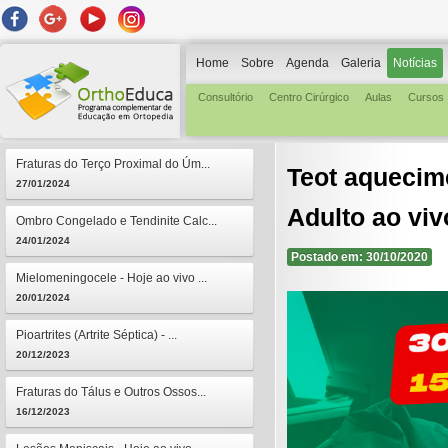
Home
Sobre
Agenda
Galeria
Notícias
Consultório
Centro Cirúrgico
Aulas
Cursos
Fraturas do Terço Proximal do Úm...
Teot aquecim
27/01/2024
Adulto ao viv
Ombro Congelado e Tendinite Calc...
24/01/2024
Postado em: 30/10/2020
Mielomeningocele - Hoje ao vivo ...
20/01/2024
Pioartrites (Artrite Séptica) - ...
20/12/2023
Fraturas do Tálus e Outros Ossos...
16/12/2023