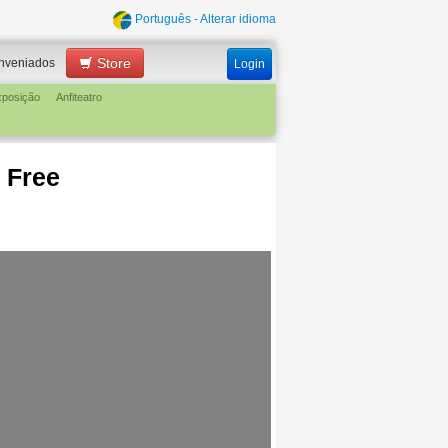
Português - Alterar idioma
Store
nveniados
Login
xposição
Anfiteatro
 Free