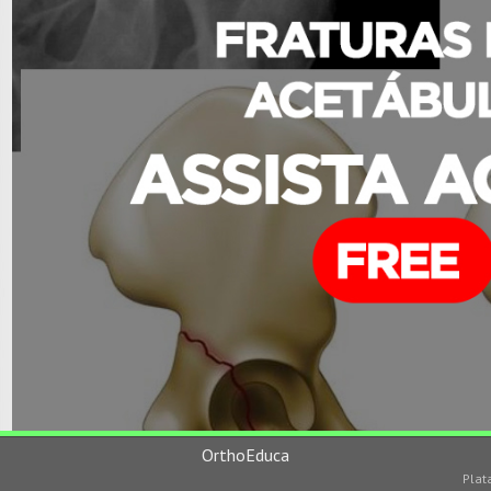
OrthoEduca
Plat