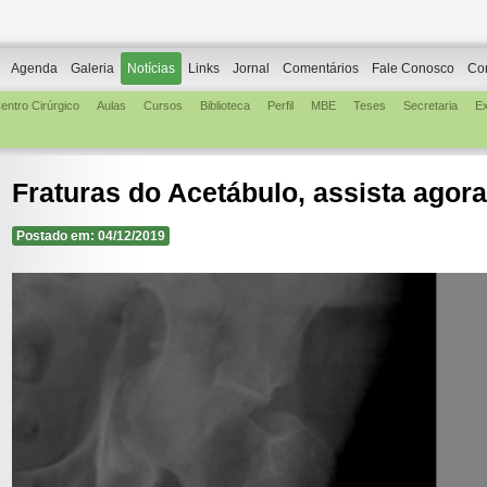
Agenda
Galeria
Notícias
Links
Jornal
Comentários
Fale Conosco
Co
entro Cirúrgico
Aulas
Cursos
Biblioteca
Perfil
MBE
Teses
Secretaria
E
Fraturas do Acetábulo, assista agora
Postado em: 04/12/2019