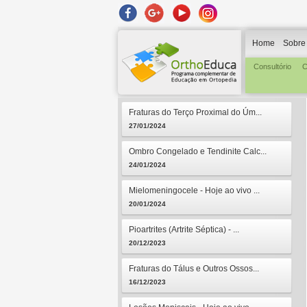
Home
Sobre
Consultório
C
Fraturas do Terço Proximal do Úm...
27/01/2024
Ombro Congelado e Tendinite Calc...
24/01/2024
Mielomeningocele - Hoje ao vivo ...
20/01/2024
Pioartrites (Artrite Séptica) - ...
20/12/2023
Fraturas do Tálus e Outros Ossos...
16/12/2023