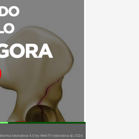
aforma Interativa 4.0
by
WebTV Interativa
© 2026