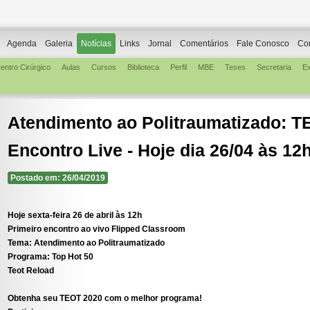
Agenda
Galeria
Notícias
Links
Jornal
Comentários
Fale Conosco
Co
entro Cirúrgico
Aulas
Cursos
Biblioteca
Perfil
MBE
Teses
Secretaria
E
Atendimento ao Politraumatizado: T
Encontro Live - Hoje dia 26/04 às 12
Postado em: 26/04/2019
Hoje sexta-feira 26 de abril às 12h
Primeiro encontro ao vivo Flipped Classroom
Tema:
Atendimento ao Politraumatizado
Programa:
Top Hot 50
Teot Reload
Obtenha seu TEOT 2020 com o melhor programa!