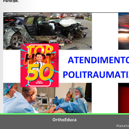
Participe.
OrthoEduca
Platafo