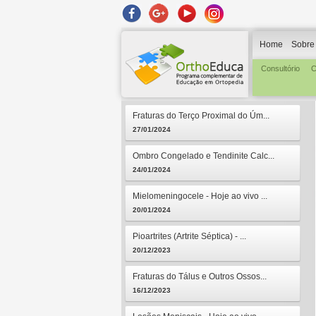
Home
Sobre
Consultório
C
Fraturas do Terço Proximal do Úm...
27/01/2024
Ombro Congelado e Tendinite Calc...
24/01/2024
Mielomeningocele - Hoje ao vivo ...
20/01/2024
Pioartrites (Artrite Séptica) - ...
20/12/2023
Fraturas do Tálus e Outros Ossos...
16/12/2023