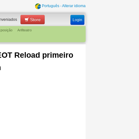
Português - Alterar idioma
Store
nveniados
Login
xposição
Anfiteatro
EOT Reload primeiro
h