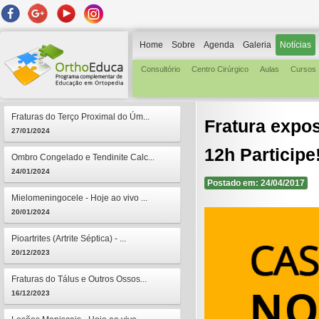
Home
Sobre
Agenda
Galeria
Notícias
Consultório
Centro Cirúrgico
Aulas
Cursos
Fraturas do Terço Proximal do Úm...
Fratura expos
27/01/2024
12h Participe
Ombro Congelado e Tendinite Calc...
24/01/2024
Postado em: 24/04/2017
Mielomeningocele - Hoje ao vivo ...
20/01/2024
Pioartrites (Artrite Séptica) - ...
20/12/2023
Fraturas do Tálus e Outros Ossos...
16/12/2023