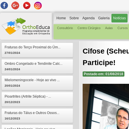
Home
Sobre
Agenda
Galeria
Notícias
Consultório
Centro Cirúrgico
Aulas
Cursos
Fraturas do Terço Proximal do Úm...
Cifose (Sche
27/01/2024
Participe!
Ombro Congelado e Tendinite Calc...
24/01/2024
Postado em: 01/08/2018
Mielomeningocele - Hoje ao vivo ...
20/01/2024
Pioartrites (Artrite Séptica) - ...
20/12/2023
Fraturas do Tálus e Outros Ossos...
16/12/2023