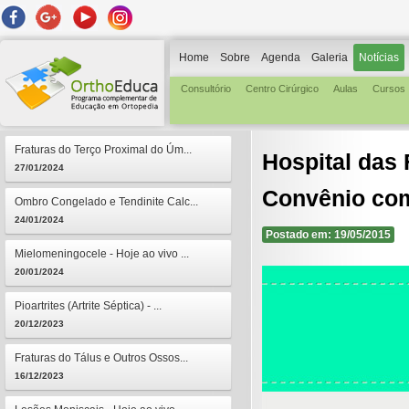
Home
Sobre
Agenda
Galeria
Notícias
Consultório
Centro Cirúrgico
Aulas
Cursos
Fraturas do Terço Proximal do Úm...
Hospital das 
27/01/2024
Convênio co
Ombro Congelado e Tendinite Calc...
24/01/2024
Postado em: 19/05/2015
Mielomeningocele - Hoje ao vivo ...
20/01/2024
Pioartrites (Artrite Séptica) - ...
20/12/2023
Fraturas do Tálus e Outros Ossos...
16/12/2023