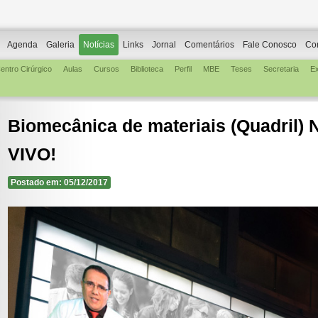
Agenda
Galeria
Notícias
Links
Jornal
Comentários
Fale Conosco
Co
entro Cirúrgico
Aulas
Cursos
Biblioteca
Perfil
MBE
Teses
Secretaria
E
Biomecânica de materiais (Quadril) 
VIVO!
Postado em: 05/12/2017