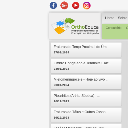
Home
Sobre
Consultório
C
Fraturas do Terço Proximal do Úm...
27/01/2024
Ombro Congelado e Tendinite Calc...
24/01/2024
Mielomeningocele - Hoje ao vivo ...
20/01/2024
Pioartrites (Artrite Séptica) - ...
20/12/2023
Fraturas do Tálus e Outros Ossos...
16/12/2023