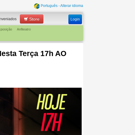
Português - Alterar idioma
Store
nveniados
Login
xposição
Anfiteatro
Nesta Terça 17h AO