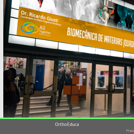
OrthoEduca
Plat