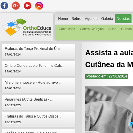
Home
Sobre
Agenda
Galeria
Notícias
Consultório
Centro Cirúrgico
Aulas
Cursos
Fraturas do Terço Proximal do Úm...
Assista a aul
27/01/2024
Cutânea da 
Ombro Congelado e Tendinite Calc...
24/01/2024
Postado em: 27/01/2014
Mielomeningocele - Hoje ao vivo ...
20/01/2024
Pioartrites (Artrite Séptica) - ...
20/12/2023
Fraturas do Tálus e Outros Ossos...
16/12/2023