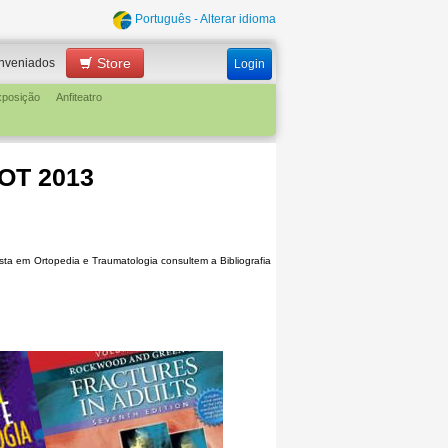
Português - Alterar idioma
Store
nveniados
Login
xposição
Anfiteatro
EOT 2013
ta em Ortopedia e Traumatologia consultem a Bibliografia