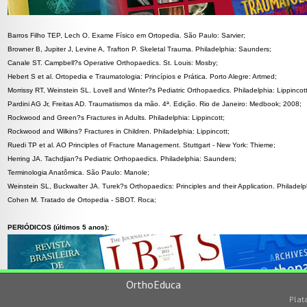
Barros Filho TEP, Lech O. Exame Físico em Ortopedia. São Paulo: Sarvier;
Browner B, Jupiter J, Levine A, Trafton P. Skeletal Trauma. Philadelphia: Saunders;
Canale ST. Campbell?s Operative Orthopaedics. St. Louis: Mosby;
Hebert S et al. Ortopedia e Traumatologia: Princípios e Prática. Porto Alegre: Artmed;
Morrissy RT, Weinstein SL. Lovell and Winter?s Pediatric Orthopaedics. Philadelphia: Lippincott
Pardini AG Jr, Freitas AD. Traumatismos da mão. 4ª. Edição. Rio de Janeiro: Medbook; 2008;
Rockwood and Green?s Fractures in Adults. Philadelphia: Lippincott;
Rockwood and Wilkins? Fractures in Children. Philadelphia: Lippincott;
Ruedi TP et al. AO Principles of Fracture Management. Stuttgart - New York: Thieme;
Herring JA. Tachdjian?s Pediatric Orthopaedics. Philadelphia: Saunders;
Terminologia Anatômica. São Paulo: Manole;
Weinstein SL, Buckwalter JA. Turek?s Orthopaedics: Principles and their Application. Philadelph
Cohen M. Tratado de Ortopedia - SBOT. Roca;
PERIÓDICOS (últimos 5 anos):
OrthoEduca
Plat