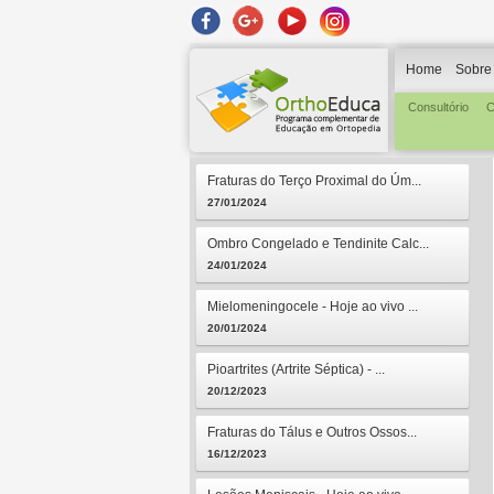
Home
Sobre
Consultório
C
Fraturas do Terço Proximal do Úm...
27/01/2024
Ombro Congelado e Tendinite Calc...
24/01/2024
Mielomeningocele - Hoje ao vivo ...
20/01/2024
Pioartrites (Artrite Séptica) - ...
20/12/2023
Fraturas do Tálus e Outros Ossos...
16/12/2023