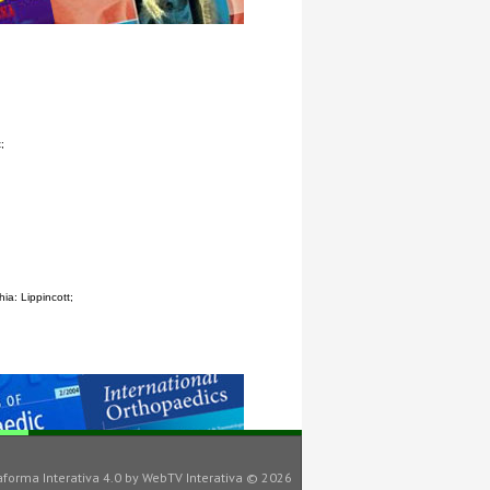
;
ia: Lippincott;
aforma Interativa 4.0
by
WebTV Interativa
© 2026