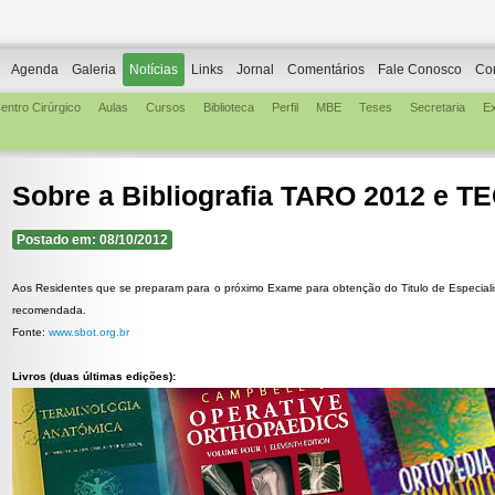
Agenda
Galeria
Notícias
Links
Jornal
Comentários
Fale Conosco
Co
entro Cirúrgico
Aulas
Cursos
Biblioteca
Perfil
MBE
Teses
Secretaria
E
Sobre a Bibliografia TARO 2012 e T
Postado em: 08/10/2012
Aos Residentes que se preparam para o próximo Exame para obtenção do Titulo de Especialis
recomendada.
Fonte:
www.sbot.org.br
Livros (duas últimas edições):