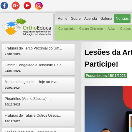
Home
Sobre
Agenda
Galeria
Notícias
Consultório
Centro Cirúrgico
Aulas
Cursos
Fraturas do Terço Proximal do Úm...
Lesões da Art
27/01/2024
Participe!
Ombro Congelado e Tendinite Calc...
24/01/2024
Postado em: 15/11/2023
Mielomeningocele - Hoje ao vivo ...
20/01/2024
Pioartrites (Artrite Séptica) - ...
20/12/2023
Fraturas do Tálus e Outros Ossos...
16/12/2023