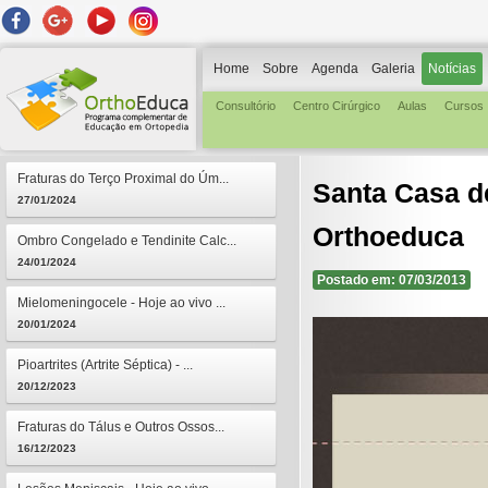
Home
Sobre
Agenda
Galeria
Notícias
Consultório
Centro Cirúrgico
Aulas
Cursos
Fraturas do Terço Proximal do Úm...
Santa Casa d
27/01/2024
Orthoeduca
Ombro Congelado e Tendinite Calc...
24/01/2024
Postado em: 07/03/2013
Mielomeningocele - Hoje ao vivo ...
20/01/2024
Pioartrites (Artrite Séptica) - ...
20/12/2023
Fraturas do Tálus e Outros Ossos...
16/12/2023